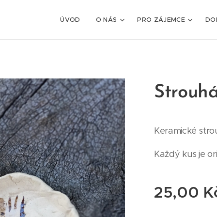
ÚVOD
O NÁS
PRO ZÁJEMCE
DO
Strouhá
Keramické stro
Každý kus je ori
25,00
K