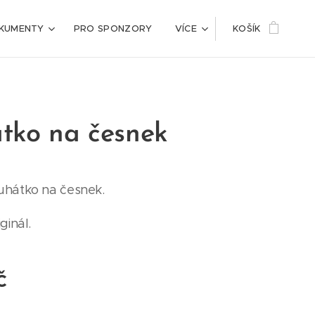
KUMENTY
PRO SPONZORY
VÍCE
KOŠÍK
tko na česnek
uhátko na česnek.
ginál.
č