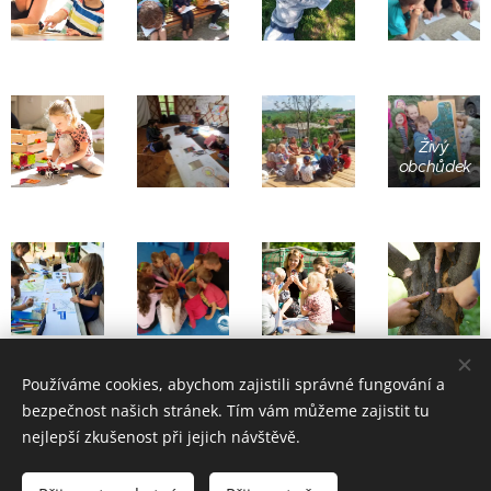
Živý
obchůdek
Používáme cookies, abychom zajistili správné fungování a
bezpečnost našich stránek. Tím vám můžeme zajistit tu
© 2019 ŽIVÉ UČENÍ PÁLAVA, z.s., Klentnice 40, 692 01
nejlepší zkušenost při jejich návštěvě.
Klentnice, IČ: 08301221