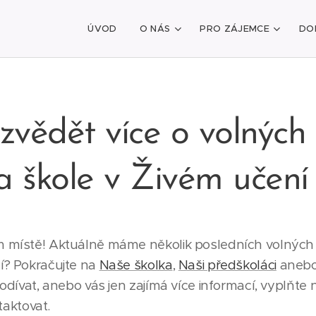
ÚVOD
O NÁS
PRO ZÁJEMCE
DO
zvědět více o volných
 a škole v Živém učení
m místě! Aktuálně máme několik posledních volných mí
cí? Pokračujte na
Naše školka
,
Naši předškoláci
aneb
 podívat, anebo vás jen zajímá více informací, vyplňt
aktovat.