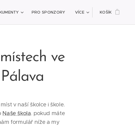
KUMENTY
PRO SPONZORY
VÍCE
KOŠÍK
 místech ve
 Pálava
st v naší školce i škole.
o
Naše škola
. pokud máte
e nám formulář níže a my